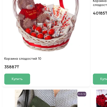
Корзина
сладост
40185
Корзина сладостей 10
35887₸
Купить
Куп
0-0-12