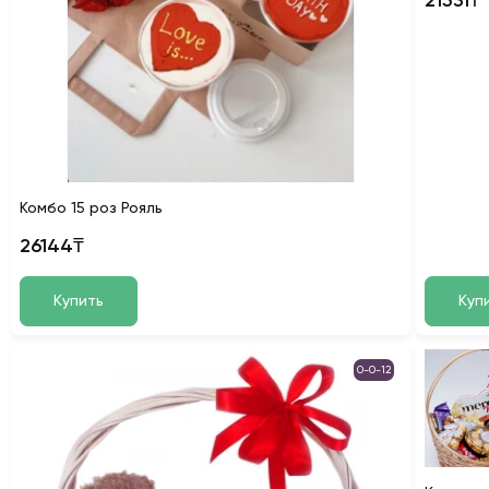
21531₸
Комбо 15 роз Рояль
26144₸
Купить
Куп
0-0-12