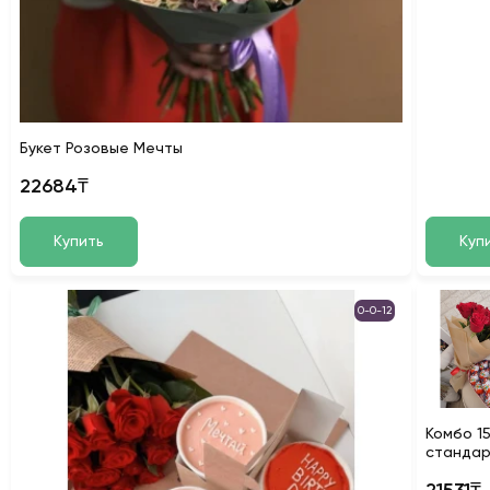
Букет Розовые Мечты
22684₸
Купить
Куп
0-0-12
Комбо 1
станда