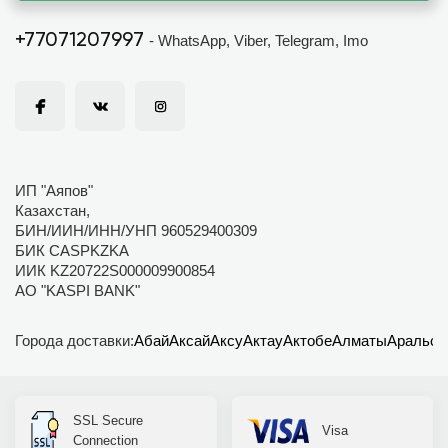
+77071207997
- WhatsApp, Viber, Telegram, Imo
ИП "Аяпов"
Казахстан,
БИН/ИИН/ИНН/УНП 960529400309
БИК CASPKZKA
ИИК KZ20722S000009900854
АО "KASPI BANK"
Города доставки:
Абай
Аксай
Аксу
Актау
Актобе
Алматы
Аральск
SSL Secure
Visa
Connection