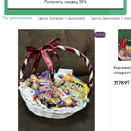
Цена (низкая > высокая)
Цена (высокая > низ
По умолчанию
0-0-12
Корзина
сладост
31789₸