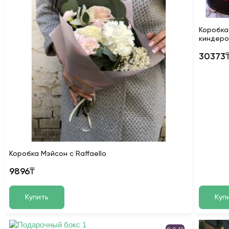
Коробка
киндеро
30373
Коробка Мэйсон с Raffaello
9896₸
Купить
Куп