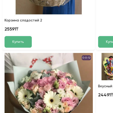
Корзина сладостей 2
25591₸
Купить
Куп
0-0-12
Вкусный
24491