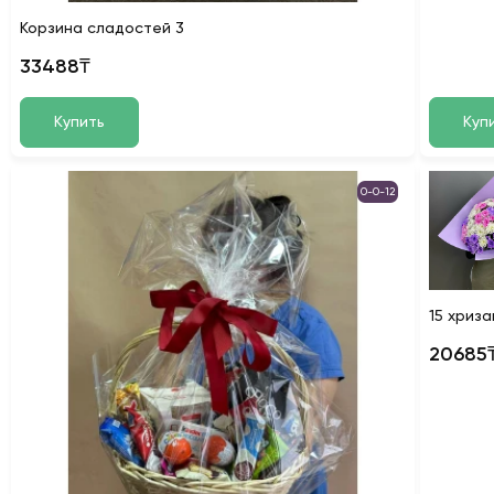
Корзина сладостей 3
33488₸
Купить
Куп
0-0-12
15 хриз
20685