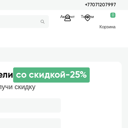
+77071207997
0
Аккаунт
Текели
Корзина
ели
со скидкой
-25%
лучи скидку