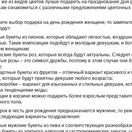
е же из видов цветов лучше подарить на празднование Дня
ам ознакомиться с различными предложениями цветочных к
ете выбор подарка на день рождения женщине, то замеча
удут:
е букеты из пионов, которые обладают легкостью, воздушн
ью. Такие композиции подойдут и молодым девушкам, и бо
ым женщинам;
еские букеты роз, которые всегда будут актуальны. Следует 
тые розы – это символ дружбы, поэтому в этом случае они б
;
артные букеты из фруктов – отличный вариант красивого и
, которые будут приятны девушке любого возраста;
 коробке – вариант для изысканных и стильных девушек, ко
за тенденциями моды;
ции в корзине можно подарить более взрослым представи
ного пола.
рок в честь дня рождения предназначается мужчине, то ре
 следующие варианты поздравления:
ые мужские букеты из пива и соответствующих разнообраз
 букеты из элитного алкоголя и гастрономических закусок, 