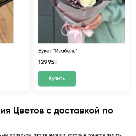
Букет "Изабель"
12995₸
Купить
ия Цветов с доставкой по
ым подарком, это те эмоции, которые хочется дарить