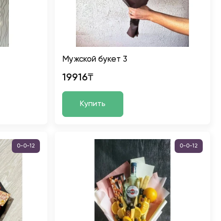
Мужской букет 3
19916₸
Купить
0-0-12
0-0-12