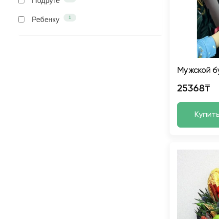
Подруге
1
Ребенку
Мужской б
25368₸
Купит