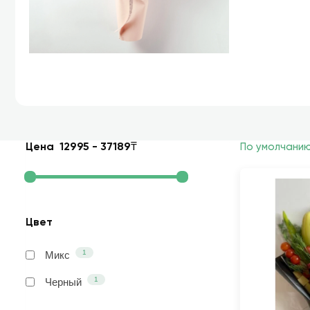
Цена
12995
-
37189
₸
По умолчани
Цвет
1
Микс
1
Черный