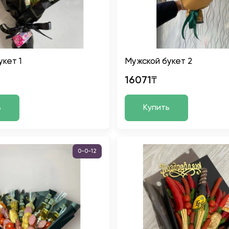
кет 1
Мужской букет 2
16071₸
ь
Купить
0-0-12