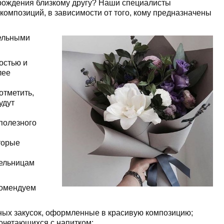
 рождения близкому другу? Наши специалисты
омпозиций, в зависимости от того, кому предназначены
тельными
остью и
лее
отметить,
удут
 полезного
торые
тельницам
комендуем
ных закусок, оформленные в красивую композицию;
сочетающихся с напитком;