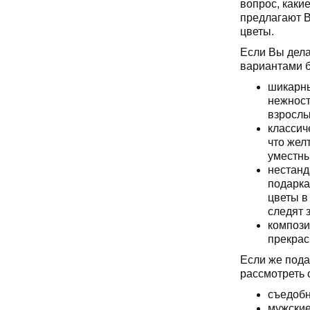
вопрос, каки
предлагают В
цветы.
Если Вы дела
вариантами б
шикарны
нежност
взросл
классич
что жел
уместны
нестанд
подарка
цветы в
следят 
компози
прекрас
Если же пода
рассмотреть
съедобн
мужские