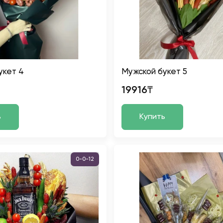
укет 4
Мужской букет 5
19916₸
ь
Купить
0-0-12