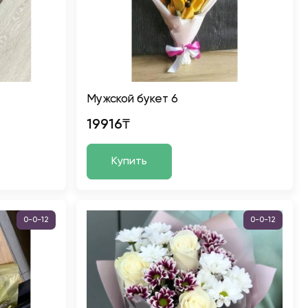
Мужской букет 6
19916₸
Купить
0-0-12
0-0-12