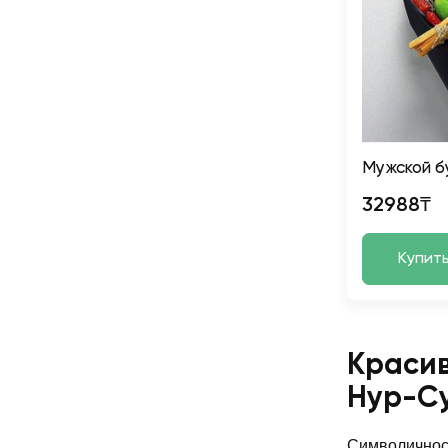
Мужской б
32988₸
Купит
Красив
Нур-С
Символичност