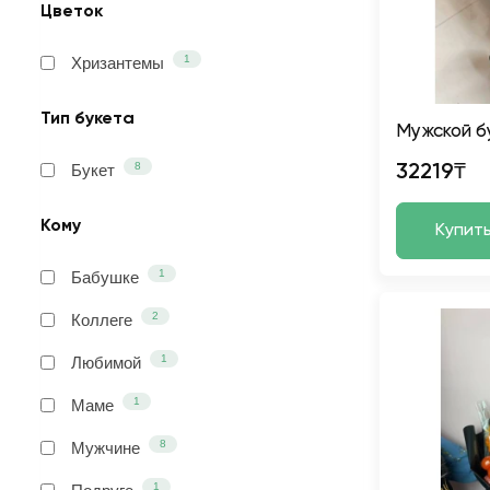
Цветок
1
Хризантемы
Тип букета
Мужской бу
8
Букет
32219₸
Кому
Купит
1
Бабушке
2
Коллеге
1
Любимой
1
Маме
8
Мужчине
1