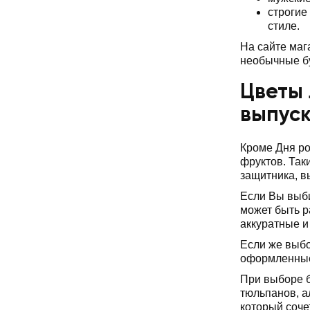
строгие
стиле.
На сайте маг
необычные б
Цветы 
выпуск
Кроме Дня ро
фруктов. Так
защитника, в
Если Вы выб
может быть р
аккуратные и
Если же выбо
оформленные 
При выборе б
тюльпанов, а
который соче