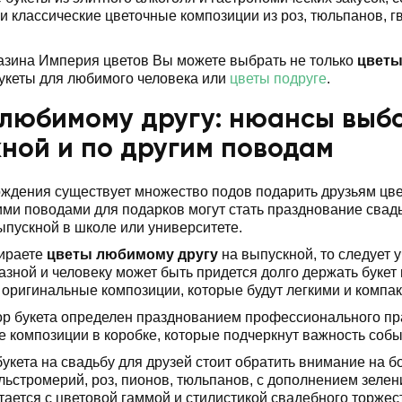
 и классические цветочные композиции из роз, тюльпанов,
азина Империя цветов Вы можете выбрать не только
цветы
укеты для любимого человека или
цветы подруге
.
любимому другу: нюансы выбо
ной и по другим поводам
ждения существует множество подов подарить друзьям цвет
ими поводами для подарков могут стать празднование свад
ыпускной в школе или университете.
ираете
цветы любимому другу
на выпускной, то следует 
азной и человеку может быть придется долго держать букет 
 оригинальные композиции, которые будут легкими и компа
р букета определен празднованием профессионального пра
композиции в коробке, которые подчеркнут важность соб
укета на свадьбу для друзей стоит обратить внимание на 
льстромерий, роз, пионов, тюльпанов, с дополнением зелени
тается с цветовой гаммой и стилистикой свадебного торжес