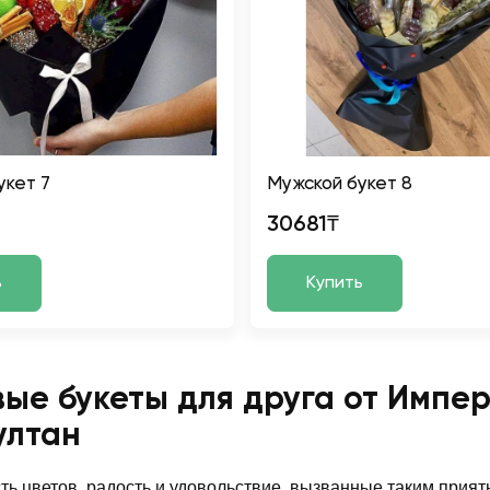
укет 7
Мужской букет 8
30681₸
ь
Купить
ые букеты для друга от Импер
ултан
ь цветов, радость и удовольствие, вызванные таким приятн