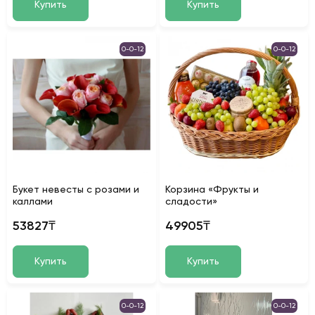
Купить
Купить
0-0-12
0-0-12
Букет невесты с розами и
Корзина «Фрукты и
каллами
сладости»
53827₸
49905₸
Купить
Купить
0-0-12
0-0-12