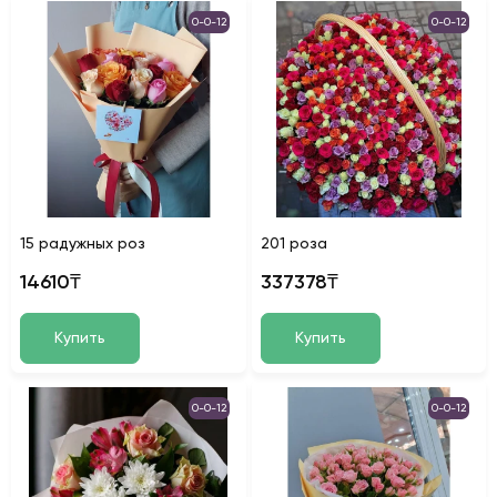
0-0-12
0-0-12
15 радужных роз
201 роза
14610₸
337378₸
Купить
Купить
0-0-12
0-0-12