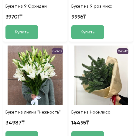
Букет из 9 Орхидей
Букет из 9 роз микс
39701₸
9996₸
Купить
Купить
0-0-12
0-0-12
Букет из лилий "Нежность"
Букет из Нобилиса
34987₸
14495₸