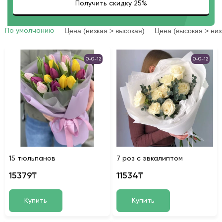
Цена (низкая > высокая)
Цена (высокая > низ
По умолчанию
0-0-12
0-0-12
15 тюльпанов
7 роз с эвкалиптом
15379₸
11534₸
Купить
Купить