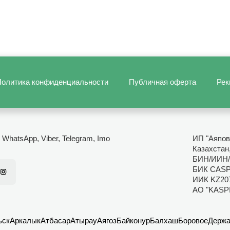
олитика конфиденциальности
Публичная оферта
Рек
- WhatsApp, Viber, Telegram, Imo
ИП "Аяпов
Казахстан
БИН/ИИН/
БИК CAS
ИИК KZ20
АО "KASP
ьск
Аркалык
Атбасар
Атырау
Аягоз
Байконур
Балхаш
Боровое
Держа