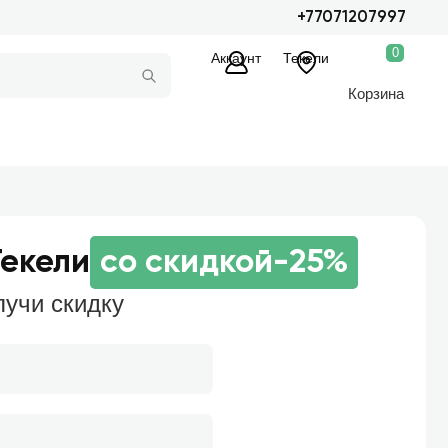
+77071207997
0
Аккаунт
Текели
Корзина
Текели
со скидкой
-25%
лучи скидку