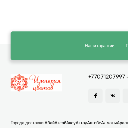
Наши гарантии
П
+77071207997
Города доставки:
Абай
Аксай
Аксу
Актау
Актобе
Алматы
Арал