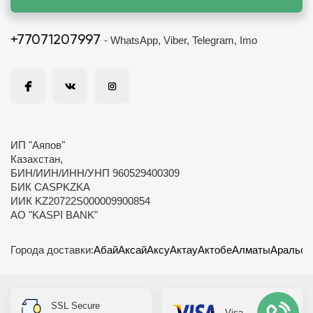
+77071207997
- WhatsApp, Viber, Telegram, Imo
ИП "Аяпов"
Казахстан,
БИН/ИИН/ИНН/УНП 960529400309
БИК CASPKZKA
ИИК KZ20722S000009900854
АО "KASPI BANK"
Города доставки:
Абай
Аксай
Аксу
Актау
Актобе
Алматы
Аральск
SSL Secure
Visa