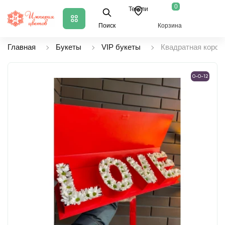
0
Текели
Поиск
Корзина
Главная
Букеты
VIP букеты
Квадратная короб
0-0-12