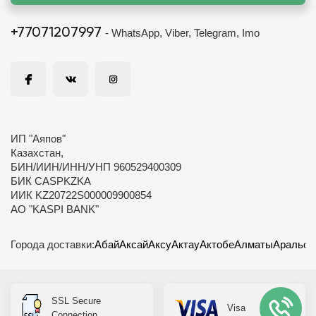
+77071207997
- WhatsApp, Viber, Telegram, Imo
ИП "Аяпов"
Казахстан,
БИН/ИИН/ИНН/УНП 960529400309
БИК CASPKZKA
ИИК KZ20722S000009900854
АО "KASPI BANK"
Города доставки:
Абай
Аксай
Аксу
Актау
Актобе
Алматы
Аральск
SSL Secure
Visa
Connection