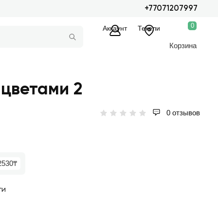
+77071207997
0
Аккаунт
Текели
Корзина
 цветами 2
0 отзывов
2530₸
ги