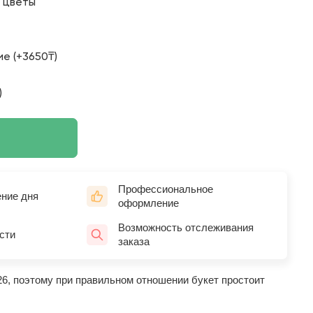
о цветы
е (+3650₸)
)
Профессиональное
ение дня
оформление
Возможность отслеживания
сти
заказа
26, поэтому при правильном отношении букет простоит