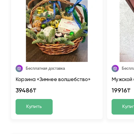
Бесплатная доставка
Беспл
Корзина «Зимнее волшебство»
Мужской 
39486₸
19916₸
Купить
Купи