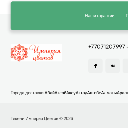
Наши гарантии
П
+77071207997
Города доставки:
Абай
Аксай
Аксу
Актау
Актобе
Алматы
Арал
Текели Империя Цветов © 2026