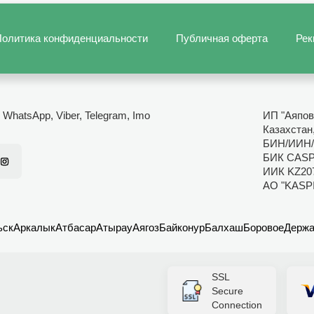
олитика конфиденциальности
Публичная оферта
Рек
- WhatsApp, Viber, Telegram, Imo
ИП "Аяпов
Казахстан
БИН/ИИН/
БИК CAS
ИИК KZ20
АО "KASP
ьск
Аркалык
Атбасар
Атырау
Аягоз
Байконур
Балхаш
Боровое
Держа
SSL
Secure
Connection