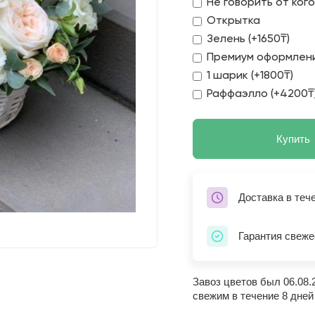
Не говорить от ког
Открытка
Зелень (+1650₸)
Премиум оформлени
1 шарик (+1800₸)
Раффаэлло (+4200₸
Купить
Доставка в теч
Гарантия свеже
Завоз цветов был 06.08.
свежим в течение 8 дней