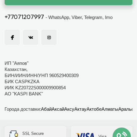
+77071207997
- WhatsApp, Viber, Telegram, Imo
ИП "Аяпов"
Казахстан,
БИН/ИИН/ИНН/УНП 960529400309
БИК CASPKZKA
ИИК KZ20722S000009900854
АО "KASPI BANK"
Города доставки:
Абай
Аксай
Аксу
Актау
Актобе
Алматы
Аральск
SSL Secure
Visa