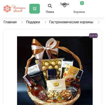
0
Текели
Поиск
Корзина
Главная
Подарки
Гастрономические корзины
К
0-0-12