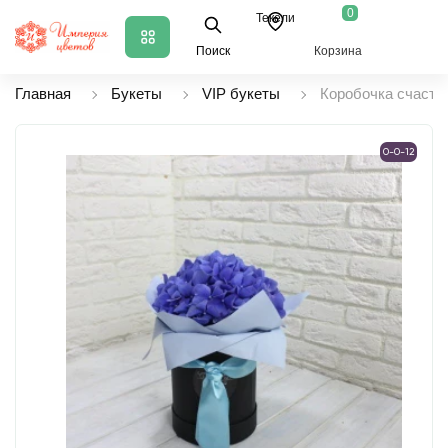
0
Текели
Поиск
Корзина
Главная
Букеты
VIP букеты
Коробочка счасть
0-0-12