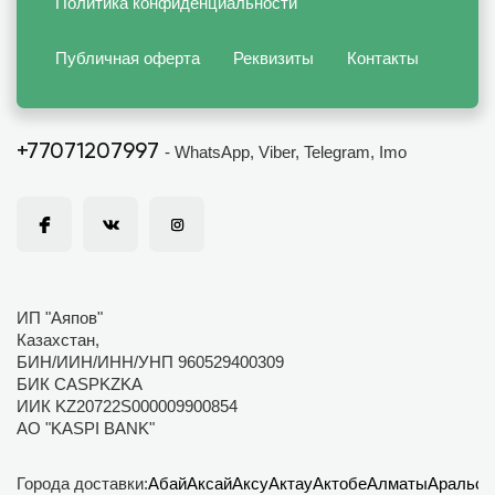
Политика конфиденциальности
Публичная оферта
Реквизиты
Контакты
+77071207997
- WhatsApp, Viber, Telegram, Imo
ИП "Аяпов"
Казахстан,
БИН/ИИН/ИНН/УНП 960529400309
БИК CASPKZKA
ИИК KZ20722S000009900854
АО "KASPI BANK"
Города доставки:
Абай
Аксай
Аксу
Актау
Актобе
Алматы
Аральск