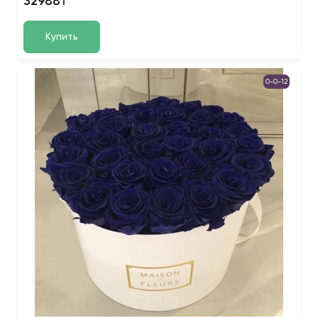
32988₸
Купить
0-0-12