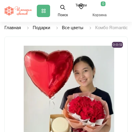
0
Текели
Поиск
Корзина
Главная
Подарки
Все цветы
Комбо Romantic
0-0-12