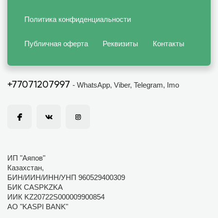
Политика конфиденциальности
Публичная оферта
Реквизиты
Контакты
+77071207997
- WhatsApp, Viber, Telegram, Imo
ИП "Аяпов"
Казахстан,
БИН/ИИН/ИНН/УНП 960529400309
БИК CASPKZKA
ИИК KZ20722S000009900854
АО "KASPI BANK"