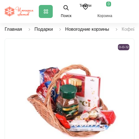
0
Текели
Поиск
Корзина
Главная
Подарки
Новогодние корзины
Кофейно
0-0-12