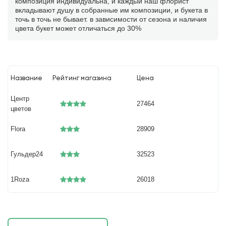
композиция индивидуальна, и каждый наш флорист
вкладывают душу в собранные им композиции, и букета в
точь в точь не бывает. в зависимости от сезона и наличия
цвета букет может отличаться до 30%
Название
Рейтинг магазина
Цена
Центр
27464
цветов
Flora
28909
Гульдер24
32523
1Roza
26018