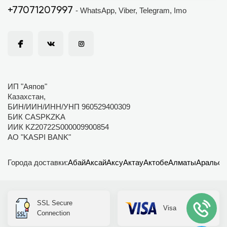
+77071207997
- WhatsApp, Viber, Telegram, Imo
ИП "Аяпов"
Казахстан,
БИН/ИИН/ИНН/УНП 960529400309
БИК CASPKZKA
ИИК KZ20722S000009900854
АО "KASPI BANK"
Города доставки:
Абай
Аксай
Аксу
Актау
Актобе
Алматы
Аральск
SSL Secure
Visa
Connection