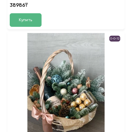
38986₸
Купить
0-0-12