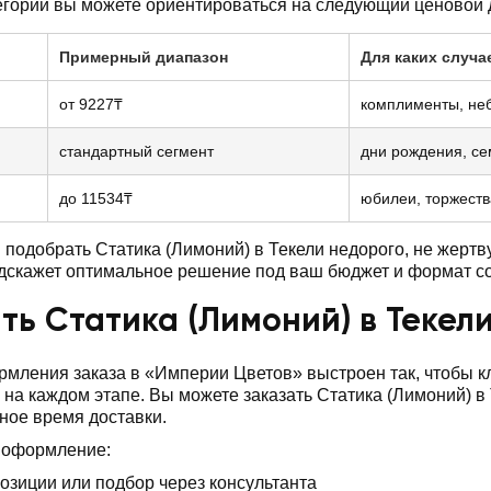
егории вы можете ориентироваться на следующий ценовой 
Примерный диапазон
Для каких случа
от 9227₸
комплименты, не
стандартный сегмент
дни рождения, с
до 11534₸
юбилеи, торжеств
подобрать Статика (Лимоний) в Текели недорого, не жерт
дскажет оптимальное решение под ваш бюджет и формат с
ть Статика (Лимоний) в Текел
мления заказа в «Империи Цветов» выстроен так, чтобы 
 на каждом этапе. Вы можете заказать Статика (Лимоний) в
бное время доставки.
 оформление:
озиции или подбор через консультанта