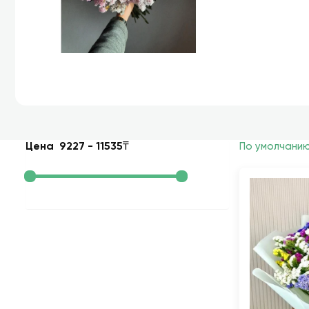
Цена
9227
-
11535
₸
По умолчани