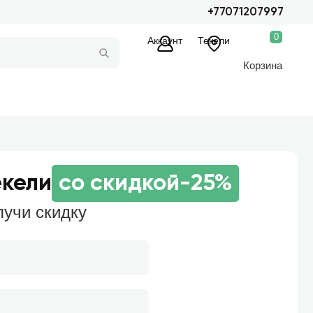
+77071207997
0
Аккаунт
Текели
Корзина
екели
со скидкой
-25%
лучи скидку