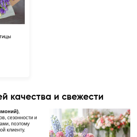
атицы
ей качества и свежести
имоний)
,
в, сезонности и
ами, поэтому
ой клиенту.