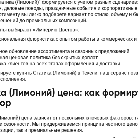
татика (Лимоний)" формируется с учетом разных сценариев
, деловые поводы, праздничные события и корпоративные 
ртименту вы легко подберете вариант по стилю, объему и б
решений до премиальных композиций.
нты выбирают «Империю Цветов»:
иональная флористика с опытом работы в коммерческих и
ное обновление ассортимента и сезонных предложений
ная ценовая политика без скрытых доплат
ка клиентов на всех этапах оформления и доставки
ируете купить Статика (Лимоний) в Текели, наш сервис позв
исполнения.
а (Лимоний) цена: как формиру
бор
Лимоний) цена зависит от нескольких ключевых факторов: т
 сезонности. Мы придерживаемся принципа честного ценоо
зиции, так и премиальные решения.