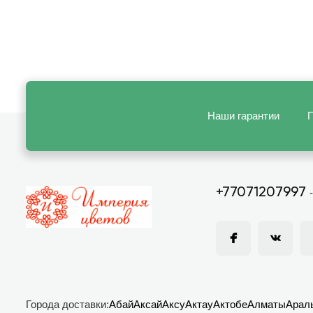
Наши гарантии
П
+77071207997
Города доставки:
Абай
Аксай
Аксу
Актау
Актобе
Алматы
Арал