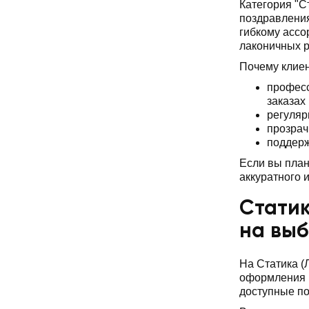
Категория "С
поздравления
гибкому ассо
лаконичных 
Почему клие
професс
заказах
регуляр
прозрач
поддерж
Если вы план
аккуратного 
Статик
на вы
На Статика (
оформления и
доступные по