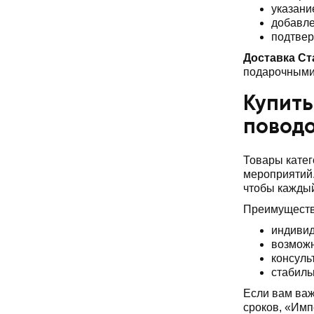
указани
добавле
подтвер
Доставка Ст
подарочными 
Купить
повод
Товары катег
мероприятий.
чтобы каждый
Преимуществ
индивид
возможн
консуль
стабиль
Если вам важ
сроков, «Имп