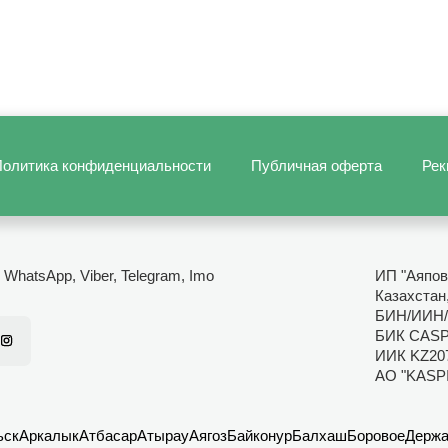
олитика конфиденциальности
Публичная оферта
Рек
- WhatsApp, Viber, Telegram, Imo
ИП "Аяпов
Казахстан
БИН/ИИН/
БИК CAS
ИИК KZ20
АО "KASP
ьск
Аркалык
Атбасар
Атырау
Аягоз
Байконур
Балхаш
Боровое
Держа