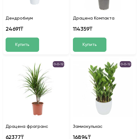
Дендробиум
Драцена Компакта
24691₸
114359₸
Купить
Купить
0-0-12
0-0-12
Драцена фрагранс
Замиокулькас
62377₸
16894₸