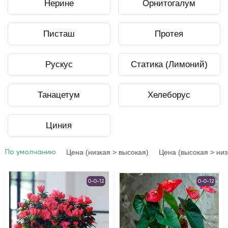
Нерине
Орнитогалум
Писташ
Протея
Рускус
Статика (Лимоний)
Танацетум
Хелеборус
Циния
Цена (низкая > высокая)
Цена (высокая > низ
По умолчанию
0-0-12
0-0-12