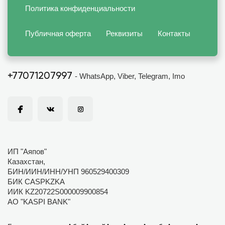
Политика конфиденциальности
Публичная оферта
Реквизиты
Контакты
+77071207997
- WhatsApp, Viber, Telegram, Imo
ИП "Аяпов"
Казахстан,
БИН/ИИН/ИНН/УНП 960529400309
БИК CASPKZKA
ИИК KZ20722S000009900854
АО "KASPI BANK"