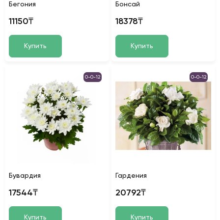
Бегония
Бонсай
11150₸
18378₸
Купить
Купить
0-0-12
0-0-12
Бувардия
Гардения
17544₸
20792₸
Купить
Купить