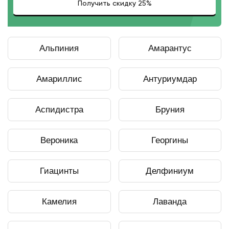
Альпиния
Амарантус
Амариллис
Антуриумдар
Аспидистра
Бруния
Вероника
Георгины
Гиацинты
Делфиниум
Камелия
Лаванда