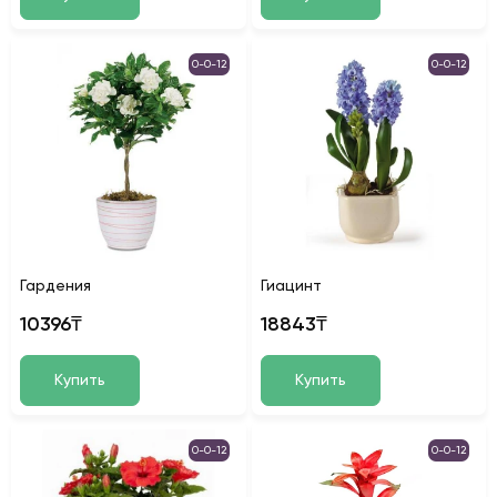
0-0-12
0-0-12
Гардения
Гиацинт
10396₸
18843₸
Купить
Купить
0-0-12
0-0-12