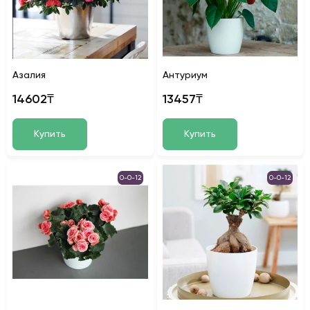
Азалия
Антуриум
14602₸
13457₸
Купить
Купить
0-0-12
0-0-12