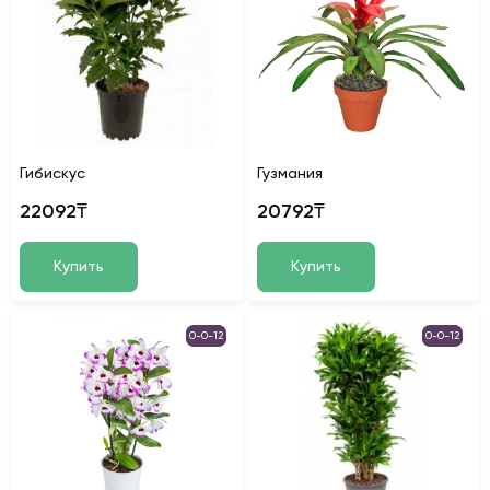
Гибискус
Гузмания
22092₸
20792₸
Купить
Купить
0-0-12
0-0-12