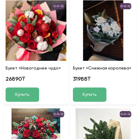
0-0-12
0-0-12
Букет «Новогоднее чудо»
Букет «Снежная королева»
26890₸
31988₸
Купить
Купить
0-0-12
0-0-12