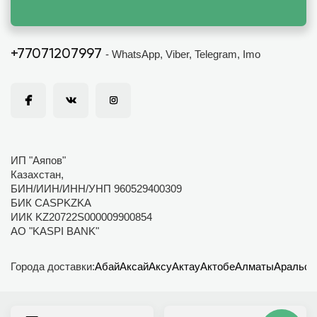
+77071207997
- WhatsApp, Viber, Telegram, Imo
ИП "Аяпов"
Казахстан,
БИН/ИИН/ИНН/УНП 960529400309
БИК CASPKZKA
ИИК KZ20722S000009900854
АО "KASPI BANK"
Города доставки:
Абай
Аксай
Аксу
Актау
Актобе
Алматы
Аральск