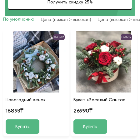
Цена (низкая > высокая)
Цена (высокая > низ
По умолчанию
0-0-12
0-0-12
Новогодний венок
Букет «Веселый Санта»
18893₸
26990₸
Купить
Купить