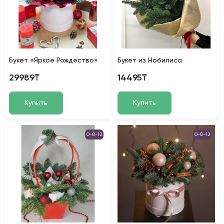
Букет «Яркое Рождество»
Букет из Нобилиса
29989₸
14495₸
Купить
Купить
0-0-12
0-0-12