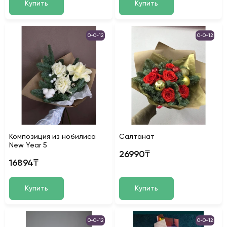
Купить
Купить
0-0-12
0-0-12
Композиция из нобилиса
Салтанат
New Year 5
26990₸
16894₸
Купить
Купить
0-0-12
0-0-12