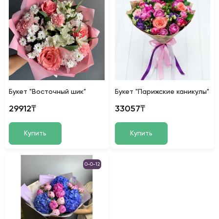
Букет "Восточный шик"
Букет "Парижские каникулы"
29912₸
33057₸
Купить
Купить
0-0-12