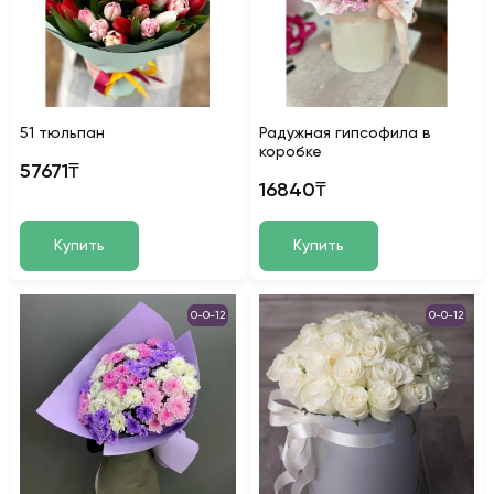
51 тюльпан
Радужная гипсофила в
коробке
57671₸
16840₸
Купить
Купить
0-0-12
0-0-12