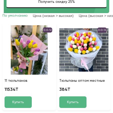
Цена (низкая > высокая)
Цена (высокая > низ
По умолчанию
0-0-12
0-0-12
11 тюльпанов
Тюльпаны оптом местные
11534₸
384₸
Купить
Купить