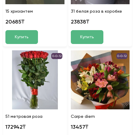
15 хризантем
31 белая роза в коробке
20685₸
23838₸
Купить
Купить
0-0-12
0-0-12
51 метровая роза
Carpe diem
172942₸
13457₸