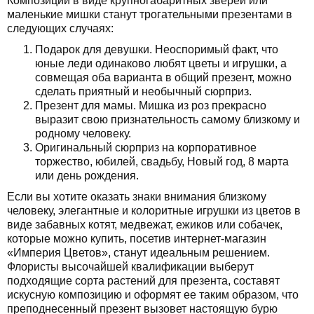
Композиции в виде крупногабаритных зверей или
маленькие мишки станут трогательными презентами в
следующих случаях:
Подарок для девушки. Неоспоримый факт, что
юные леди одинаково любят цветы и игрушки, а
совмещая оба варианта в общий презент, можно
сделать приятный и необычный сюрприз.
Презент для мамы. Мишка из роз прекрасно
выразит свою признательность самому близкому и
родному человеку.
Оригинальный сюрприз на корпоративное
торжество, юбилей, свадьбу, Новый год, 8 марта
или день рождения.
Если вы хотите оказать знаки внимания близкому
человеку, элегантные и колоритные игрушки из цветов в
виде забавных котят, медвежат, ежиков или собачек,
которые можно купить, посетив интернет-магазин
«Империя Цветов», станут идеальным решением.
Флористы высочайшей квалификации выберут
подходящие сорта растений для презента, составят
искусную композицию и оформят ее таким образом, что
преподнесенный презент вызовет настоящую бурю