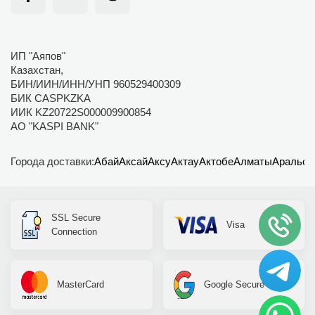
ИП "Аяпов"
Казахстан,
БИН/ИИН/ИНН/УНП 960529400309
БИК CASPKZKA
ИИК KZ20722S000009900854
АО "KASPI BANK"
Города доставки:
Абай
Аксай
Аксу
Актау
Актобе
Алматы
Аральск
SSL Secure
Visa
Connection
MasterCard
Google Secure