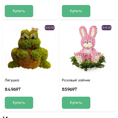
Купить
Купить
0-0-12
0-0-12
Лягушка
Розовый зайчик
84969₸
85969₸
Купить
Купить