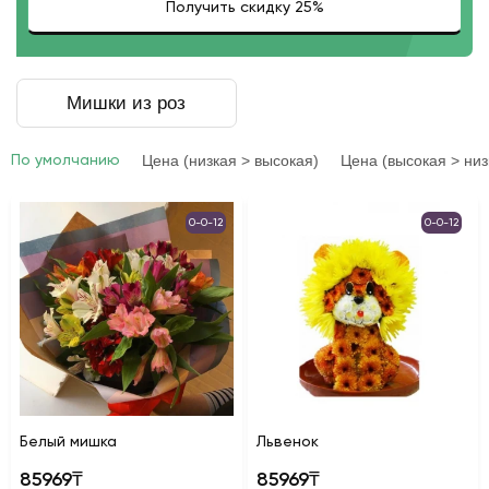
Мишки из роз
Цена (низкая > высокая)
Цена (высокая > низ
По умолчанию
0-0-12
0-0-12
Белый мишка
Львенок
85969₸
85969₸