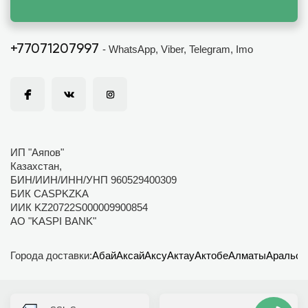
+77071207997
- WhatsApp, Viber, Telegram, Imo
ИП "Аяпов"
Казахстан,
БИН/ИИН/ИНН/УНП 960529400309
БИК CASPKZKA
ИИК KZ20722S000009900854
АО "KASPI BANK"
Города доставки:
Абай
Аксай
Аксу
Актау
Актобе
Алматы
Аральск