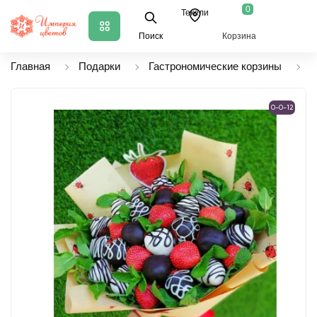
0
Текели
Поиск
Корзина
Главная
Подарки
Гастрономические корзины
Ф
0-0-12