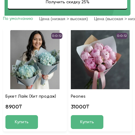
Цена (низкая > высокая)
Цена (высокая > низ
По умолчанию
0-0-12
0-0-12
Букет Лайк (Хит продаж)
Peones
8900₸
31000₸
Купить
Купить