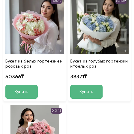
0-0-12
0-0-12
Букет из белых гортензий и
Букет из голубых гортензий
розовых роз
итбелых роз
50366₸
38371₸
Купить
Купить
0-0-12