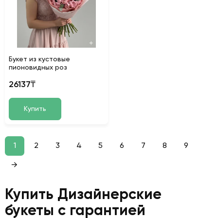
Букет из кустовые
пионовидных роз
26137₸
Купить
1
2
3
4
5
6
7
8
9
→
Купить Дизайнерские
букеты с гарантией