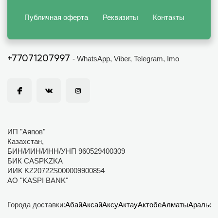
Публичная оферта
Реквизиты
Контакты
+77071207997
- WhatsApp, Viber, Telegram, Imo
ИП "Аяпов"
Казахстан,
БИН/ИИН/ИНН/УНП 960529400309
БИК CASPKZKA
ИИК KZ20722S000009900854
АО "KASPI BANK"
Города доставки:
Абай
Аксай
Аксу
Актау
Актобе
Алматы
Аральск