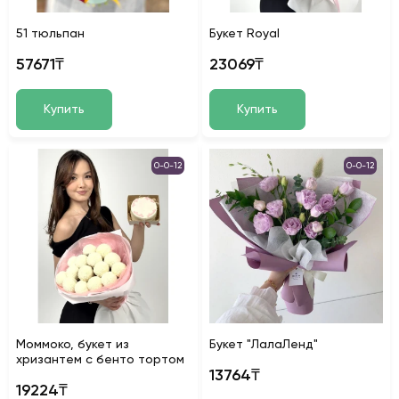
51 тюльпан
Букет Royal
57671₸
23069₸
Купить
Купить
0-0-12
0-0-12
Моммоко, букет из
Букет "ЛалаЛенд"
хризантем с бенто тортом
13764₸
19224₸