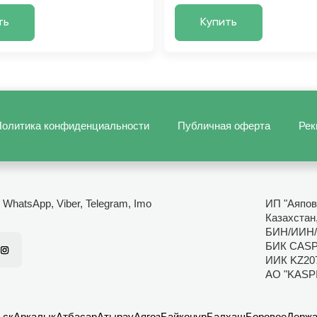
ть
Купить
олитика конфиденциальности
Публичная оферта
Рек
- WhatsApp, Viber, Telegram, Imo
ИП "Аяпов
Казахстан
БИН/ИИН/
БИК CAS
ИИК KZ20
АО "KASP
ьск
Аркалык
Атбасар
Атырау
Аягоз
Байконур
Балхаш
Боровое
Держа