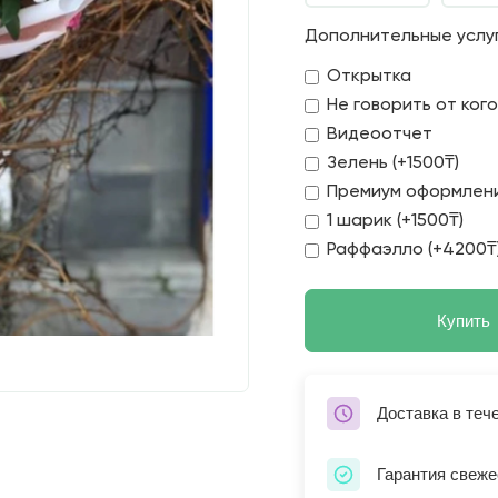
Дополнительные услу
Открытка
Не говорить от ког
Видеоотчет
Зелень (+1500₸)
Премиум оформлени
1 шарик (+1500₸)
Раффаэлло (+4200₸
Купить
Доставка в теч
Гарантия свеже