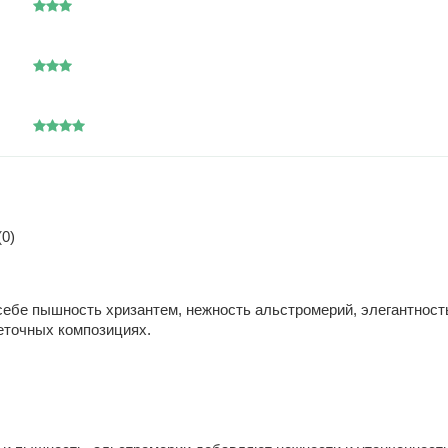
0)
 себе пышность хризантем, нежность альстромерий, элегантност
веточных композициях.