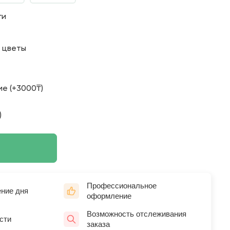
ги
о цветы
е (+3000₸)
)
Профессиональное
ение дня
оформление
Возможность отслеживания
сти
заказа