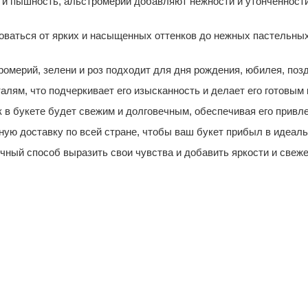
 и пышность, альстромерии добавляют нежности и утонченности
оваться от ярких и насыщенных оттенков до нежных пастельных
омерий, зелени и роз подходит для дня рождения, юбилея, позд
лям, что подчеркивает его изысканность и делает его готовым 
к в букете будет свежим и долговечным, обеспечивая его привл
ую доставку по всей стране, чтобы ваш букет прибыл в идеаль
личный способ выразить свои чувства и добавить яркости и свеж