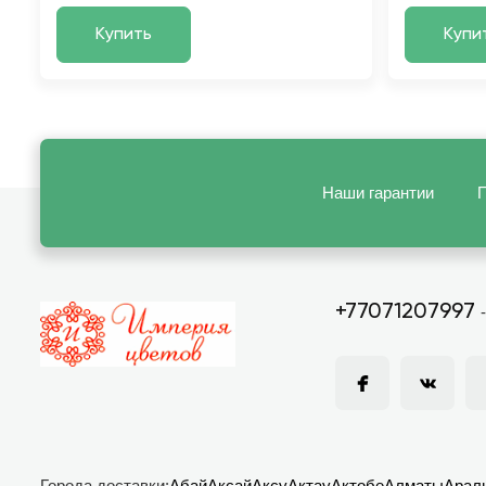
Купить
Купи
Наши гарантии
П
+77071207997
Города доставки:
Абай
Аксай
Аксу
Актау
Актобе
Алматы
Арал