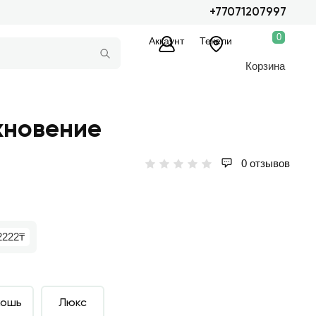
+77071207997
0
Аккаунт
Текели
Корзина
хновение
0 отзывов
2222₸
кошь
Люкс