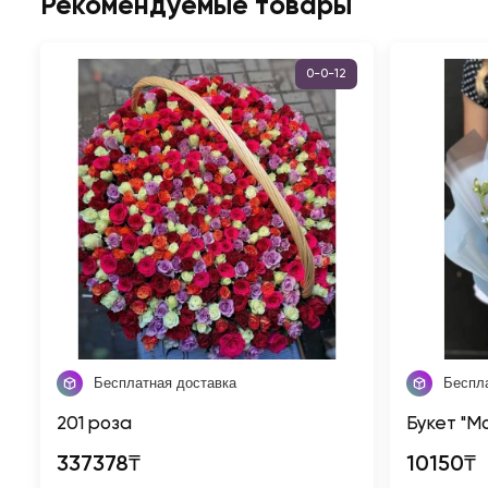
Рекомендуемые товары
0-0-12
Бесплатная доставка
Беспл
201 роза
Букет "М
337378₸
10150₸