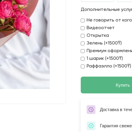
Дополнительные услу
Не говорить от ког
Видеоотчет
Открытка
Зелень (+1500₸)
Премиум оформлени
1 шарик (+1500₸)
Раффаэлло (+1500₸)
Купить
Доставка в теч
Гарантия свеже