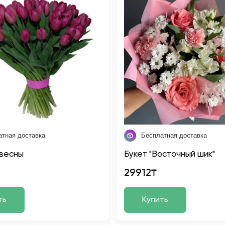
атная доставка
Бесплатная доставка
весны
Букет "Восточный шик"
29912₸
ть
Купить