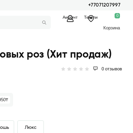
+77071207997
0
Аккаунт
Текели
Корзина
товых роз (Хит продаж)
0 отзывов
950₸
кошь
Люкс