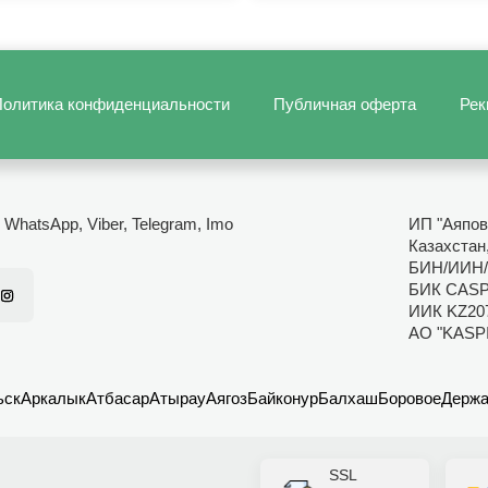
олитика конфиденциальности
Публичная оферта
Рек
- WhatsApp, Viber, Telegram, Imo
ИП "Аяпов
Казахстан
БИН/ИИН/
БИК CAS
ИИК KZ20
АО "KASP
ьск
Аркалык
Атбасар
Атырау
Аягоз
Байконур
Балхаш
Боровое
Держа
SSL