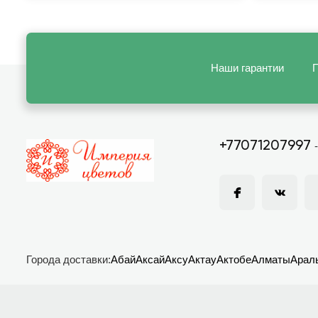
Наши гарантии
П
+77071207997
Города доставки:
Абай
Аксай
Аксу
Актау
Актобе
Алматы
Арал