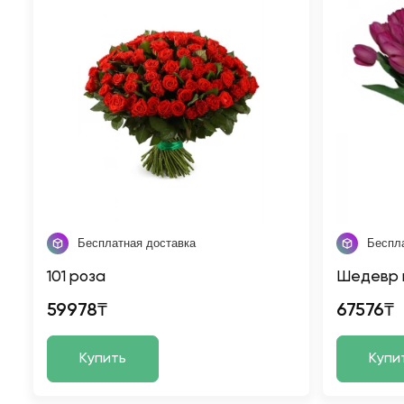
Бесплатная доставка
Беспл
101 роза
Шедевр 
59978₸
67576₸
Купить
Купи