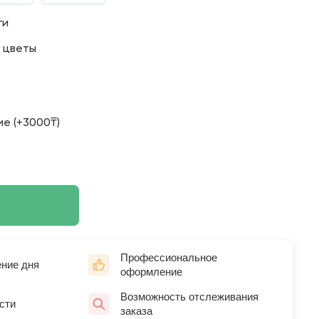
ги
о цветы
е (+3000₸)
Профессиональное
ение дня
оформление
Возможность отслеживания
сти
заказа