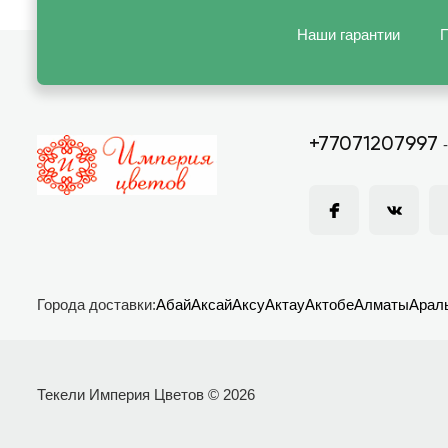
Наши гарантии
П
+77071207997
Города доставки:
Абай
Аксай
Аксу
Актау
Актобе
Алматы
Арал
Текели Империя Цветов © 2026