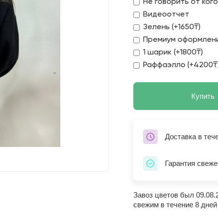
Не говорить от ког
Видеоотчет
Зелень (+1650₸)
Премиум оформлени
1 шарик (+1800₸)
Раффаэлло (+4200₸
Купить
Доставка в теч
Гарантия свеже
Завоз цветов был 09.08.
свежим в течение 8 дней