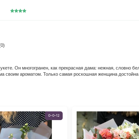
0)
кете. Он многогранен, как прекрасная дама: нежная, словно б
а своим ароматом. Только самая роскошная женщина достойна э
0-0-12