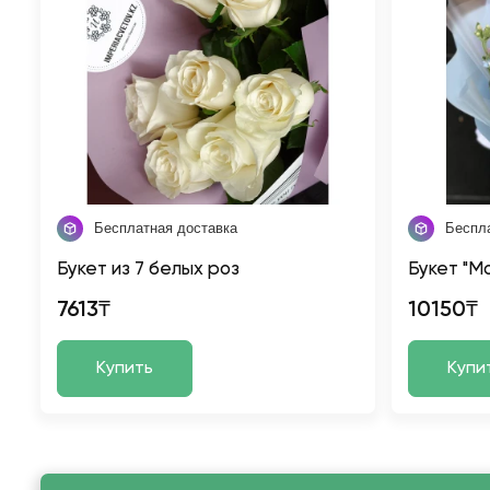
Бесплатная доставка
Беспл
Букет из 7 белых роз
Букет "М
7613₸
10150₸
Купить
Купи