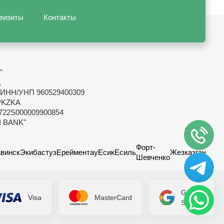
визиты
Контакты
"
,
ИНН/УНП 960529400309
PKZKA
722S000009900854
I BANK"
Форт-
винск
Экибастуз
Ерейментау
Есик
Есиль
Жезказган
Канд
Шевченко
Google
Visa
MasterCard
Secure