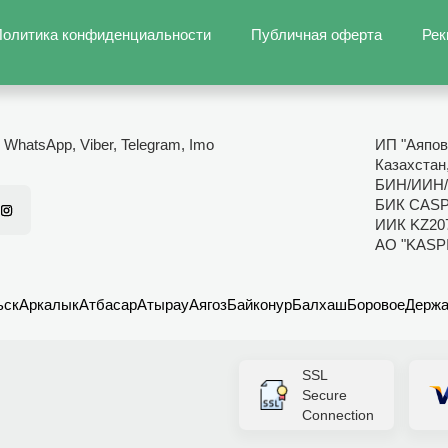
олитика конфиденциальности
Публичная оферта
Рек
- WhatsApp, Viber, Telegram, Imo
ИП "Аяпов
Казахстан
БИН/ИИН/
БИК CAS
ИИК KZ20
АО "KASP
ьск
Аркалык
Атбасар
Атырау
Аягоз
Байконур
Балхаш
Боровое
Держа
SSL
Secure
Connection