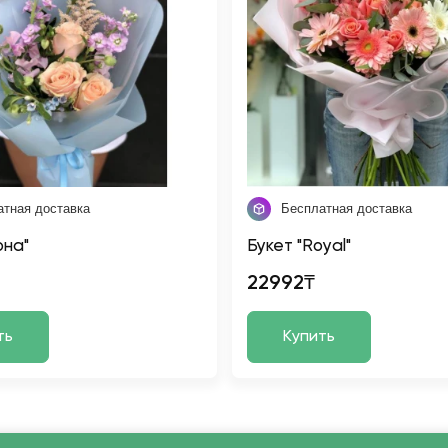
атная доставка
Бесплатная доставка
она"
Букет "Royal"
22992₸
ть
Купить