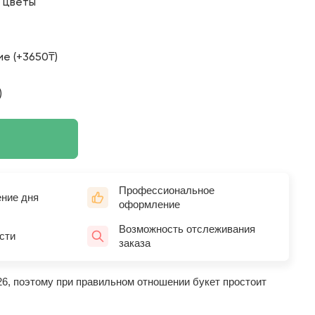
о цветы
е (+3650₸)
)
Профессиональное
ение дня
оформление
Возможность отслеживания
сти
заказа
26, поэтому при правильном отношении букет простоит