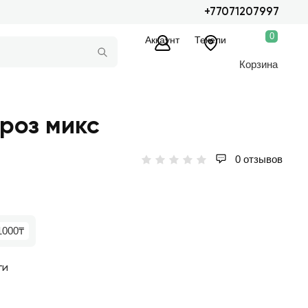
+77071207997
0
Аккаунт
Текели
Корзина
 роз микс
0 отзывов
1000₸
ги