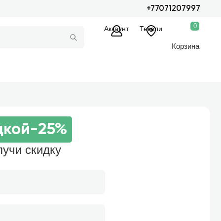
+77071207997
0
Аккаунт
Текели
Корзина
дкой
-25%
лучи скидку