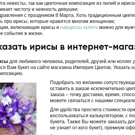
ета невесты, так как цветочная композиция из лилий и ирисо
ивает чистоту и нежность девушки;
дравления с праздником 8 Марта. Хоть традиционным цветко
ь про ирисы, которые нравятся многим женщинам;
ции, включающие ирисы и
нарциссы купить
можно для мужч
е событие в жизни.
казать ирисы в интернет-маг
исы
для любимого человека, родителей, друзей или коллег 
я Вам букет на сайте магазина Империя Цветов. Указать на
омпозицию.
Подобрать по желанию сопутствующие
оставить в заказе исключительно цве
заказа – точку доставки, время, спо
можете связаться с нашими специали
Для удобства просчета стоимости ор
воспользоваться калькулятором, с п
букета. Также Вы можете заказать д
не узнает от кого букет), премиум оф