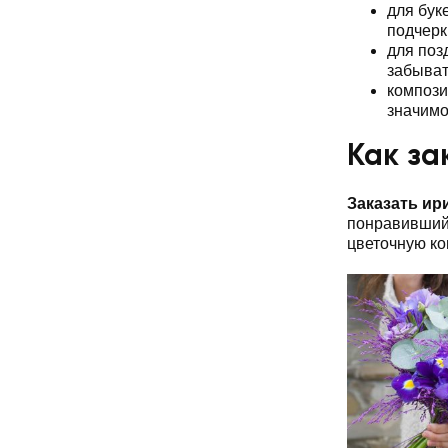
для бук
подчерк
для поз
забыват
компози
значимо
Как за
Заказать ир
понравившийс
цветочную к