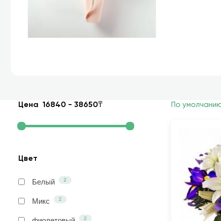
Цена
16840
-
38650
₸
По умолчани
Цвет
2
Белый
2
Микс
2
фиолетовый