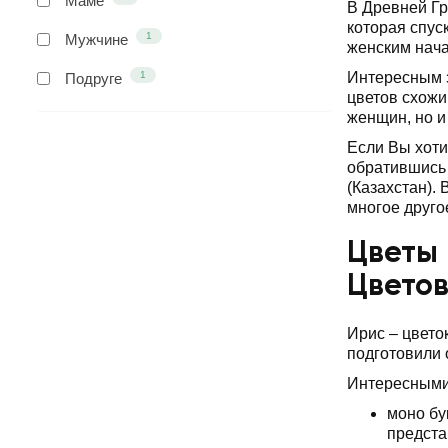
Маме
В Древней Гр
которая спус
1
Мужчине
женским нача
1
Интересным з
Подруге
цветов схожи
женщин, но и
Если Вы хоти
обратившись 
(Казахстан).
многое друго
Цветы 
Цвето
Ирис – цвето
подготовили
Интересными 
моно бу
предста