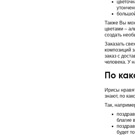
цветочн
утончен
большой
Также Вы мож
цветами – ал
создать необ
Заказать све
композиций з
заказ с дост
человека. У 
По как
Ирисы нравят
знают, по ка
Так, наприме
поздрав
благие 
поздрав
будет т