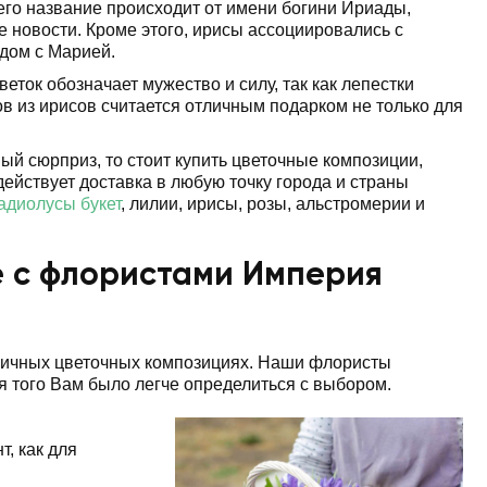
 его название происходит от имени богини Ириады,
е новости. Кроме этого, ирисы ассоциировались с
ядом с Марией.
ток обозначает мужество и силу, так как лепестки
ов из ирисов считается отличным подарком не только для
ый сюрприз, то стоит купить цветочные композиции,
ействует доставка в любую точку города и страны
адиолусы букет
, лилии, ирисы, розы, альстромерии и
е с флористами Империя
азличных цветочных композициях. Наши флористы
ля того Вам было легче определиться с выбором.
, как для