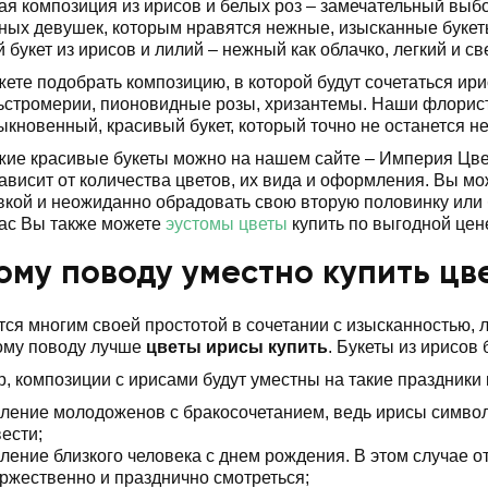
ая композиция из ирисов и белых роз – замечательный выб
ных девушек, которым нравятся нежные, изысканные букет
 букет из ирисов и лилий – нежный как облачко, легкий и св
ете подобрать композицию, в которой будут сочетаться ири
ьстромерии, пионовидные розы, хризантемы. Наши флорис
ыкновенный, красивый букет, который точно не останется 
жие красивые букеты можно на нашем сайте – Империя Цве
ависит от количества цветов, их вида и оформления. Вы м
авкой и неожиданно обрадовать свою вторую половинку или 
нас Вы также можете
эустомы цветы
купить по выгодной цен
ому поводу уместно купить цв
ся многим своей простотой в сочетании с изысканностью, л
кому поводу лучше
цветы ирисы купить
. Букеты из ирисов
р, композиции с ирисами будут уместны на такие праздники 
ление молодоженов с бракосочетанием, ведь ирисы символ
вести;
ление близкого человека с днем рождения. В этом случае от
оржественно и празднично смотреться;