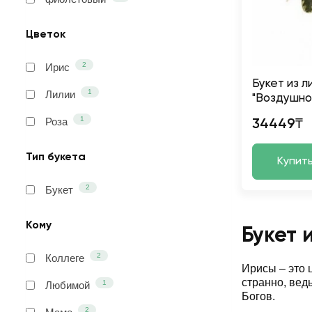
Цветок
2
Ирис
Букет из л
1
Лилии
"Воздушно
1
Роза
34449₸
Тип букета
Купит
2
Букет
Кому
Букет 
2
Коллеге
Ирисы – это 
странно, вед
1
Любимой
Богов.
2