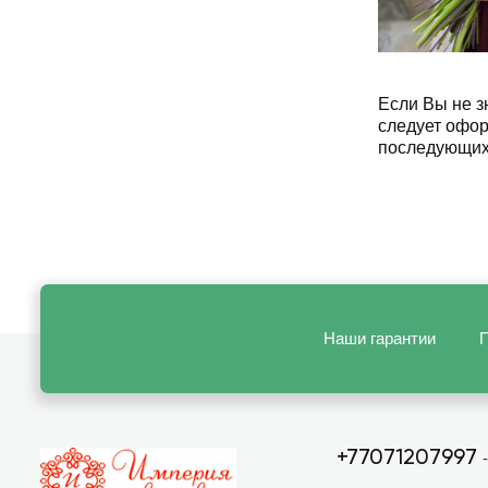
Если Вы не з
следует офор
последующих 
Наши гарантии
П
+77071207997