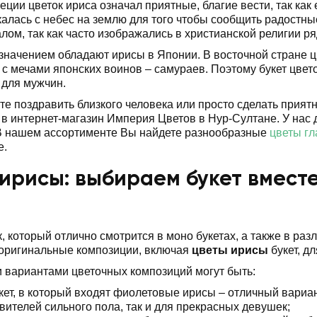
еции цветок ириса означал приятные, благие вести, так как
калась с небес на землю для того чтобы сообщить радостны
лом, так как часто изображались в христианской религии р
начением обладают ирисы в Японии. В восточной стране цве
 с мечами японских воинов – самураев. Поэтому букет цвет
 для мужчин.
те поздравить близкого человека или просто сделать приятн
в интернет-магазин Империя Цветов в Нур-Султане. У нас д
 В нашем ассортименте Вы найдете разнообразные
цветы гл
е.
ирисы: выбираем букет вмест
в
к, который отлично смотрится в моно букетах, а также в р
 оригинальные композиции, включая
цветы ирисы
букет, д
вариантами цветочных композиций могут быть:
кет, в который входят фиолетовые ирисы – отличный вариант
вителей сильного пола, так и для прекрасных девушек;