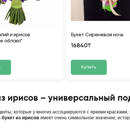
илий и ирисов
Букет Сиреневая ночь
е облако"
16840₸
ь
Купить
из ирисов – универсальный п
цветы, которые у многих ассоциируются с яркими красками
ь
букет из ирисов
имеет очень символьное значение, истор