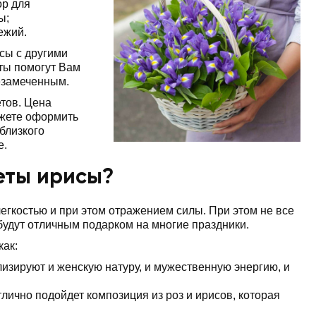
ор для
ы;
ежий.
сы с другими
ты помогут Вам
незамеченным.
тов. Цена
ожете оформить
близкого
е.
еты ирисы?
егкостью и при этом отражением силы. При этом не все
 будут отличным подарком на многие праздники.
как:
изируют и женскую натуру, и мужественную энергию, и
лично подойдет композиция из роз и ирисов, которая