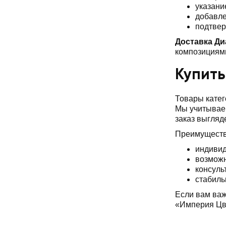
указани
добавле
подтвер
Доставка Ди
композициями
Купить
Товары катег
Мы учитываем
заказ выгляд
Преимуществ
индивид
возможн
консуль
стабиль
Если вам важ
«Империя Цве