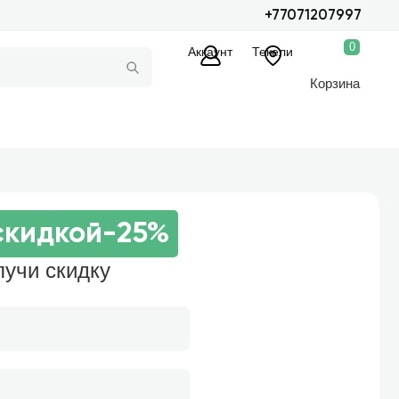
+77071207997
0
Аккаунт
Текели
Корзина
скидкой
-25%
лучи скидку