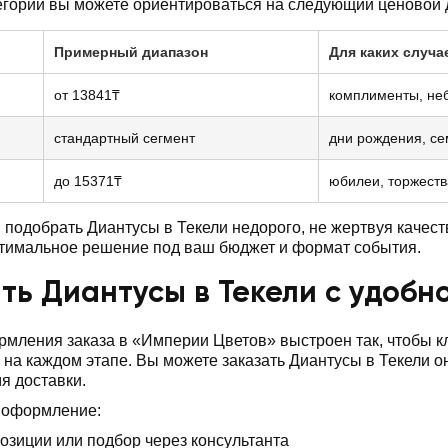
егории вы можете ориентироваться на следующий ценовой 
Примерный диапазон
Для каких случа
от 13841₸
комплименты, не
стандартный сегмент
дни рождения, с
до 15371₸
юбилеи, торжеств
подобрать Диантусы в Текели недорого, не жертвуя качес
птимальное решение под ваш бюджет и формат события.
ть Диантусы в Текели с удобн
мления заказа в «Империи Цветов» выстроен так, чтобы 
 на каждом этапе. Вы можете заказать Диантусы в Текели о
я доставки.
 оформление:
озиции или подбор через консультанта