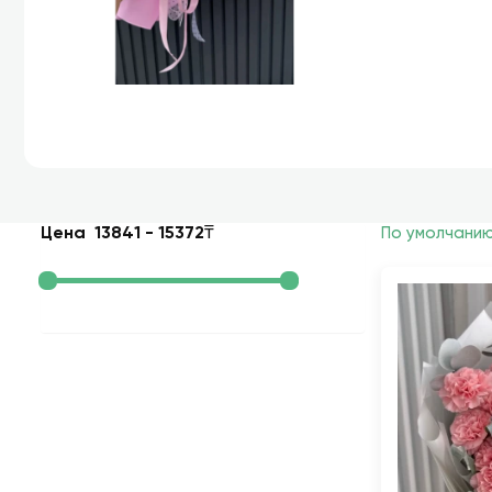
Цена
13841
-
15372
₸
По умолчани