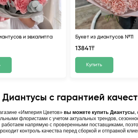
иантусов и эвкалипта
Букет из диантусов №11
13841₸
ь
Купить
 Диантусы с гарантией качест
магазине «Империя Цветов»
вы можете купить Диантусы
,
ьными флористами с учетом актуальных трендов, сезоннос
ы работаем напрямую с проверенными поставщиками, поэт
роходит контроль качества перед сборкой и отправкой клие