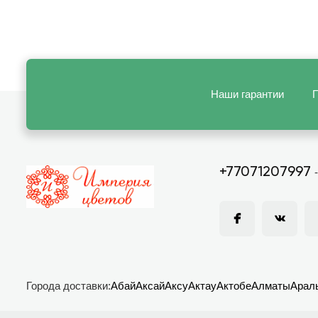
Наши гарантии
П
+77071207997
Города доставки:
Абай
Аксай
Аксу
Актау
Актобе
Алматы
Арал