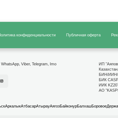
олитика конфиденциальности
Публичная оферта
Рек
- WhatsApp, Viber, Telegram, Imo
ИП "Аяпов
Казахстан
БИН/ИИН/
БИК CAS
ИИК KZ20
АО "KASP
ьск
Аркалык
Атбасар
Атырау
Аягоз
Байконур
Балхаш
Боровое
Держа