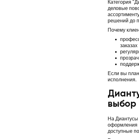
Категория "Д
деловые пово
ассортименту
решений до 
Почему клие
професс
заказах
регуляр
прозрач
поддерж
Если вы план
исполнения.
Дианту
выбор
На Диантусы 
оформления и
доступные по