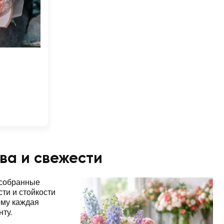
ва и свежести
 собранные
ти и стойкости
ому каждая
нту.