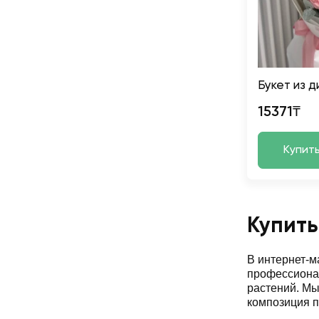
Букет из д
15371₸
Купит
Купить
В интернет-
профессионал
растений. М
композиция п