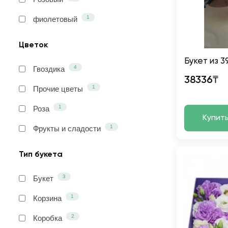
1
фиолетовый
Цветок
Букет из 3
4
Гвоздика
38336₸
1
Прочие цветы
1
Роза
Купит
1
Фрукты и сладости
Тип букета
3
Букет
1
Корзина
2
Коробка