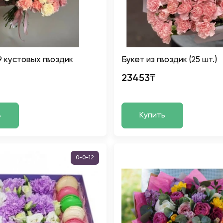
9 кустовых гвоздик
Букет из гвоздик (25 шт.)
23453₸
ь
Купить
0-0-12