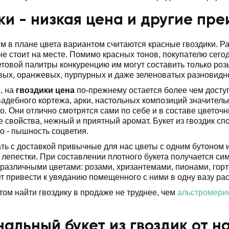
ки - низкая цена и другие пр
 в плане цвета вариантом считаются красные гвоздики. 
не стоит на месте. Помимо красных тонов, покупателю сегод
етовой палитры конкуренцию им могут составить только роз
вых, оранжевых, пурпурных и даже зеленоватых разновидн
, на
гвоздики цена
по-прежнему остается более чем досту
адебного кортежа, арки, настольных композиций значительн
. Они отлично смотрятся сами по себе и в составе цветочн
 свойства, нежный и приятный аромат. Букет из гвоздик сп
 - пышность соцветия.
ть с доставкой привычные для нас цветы с одним бутоном 
лепестки. При составлении плотного букета получается с
 различными цветами: розами, хризантемами, пионами, гор
т привести к увяданию помещенного с ними в одну вазу рас
етом найти гвоздику в продаже не труднее, чем
альстромери
альный букет из гвоздик от 