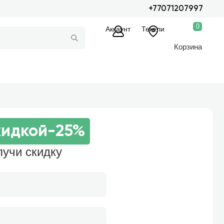
+77071207997
0
Аккаунт
Текели
Корзина
кидкой
-25%
лучи скидку