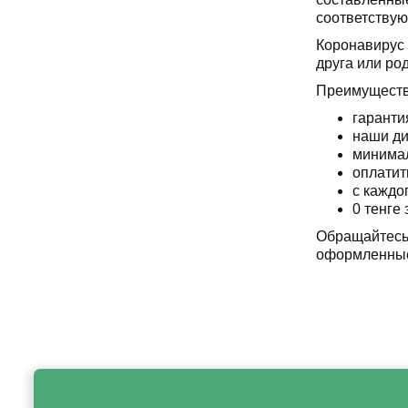
соответствую
Коронавирус 
друга или ро
Преимуществ
гаранти
наши ди
минимал
оплатит
с каждо
0 тенге 
Обращайтесь 
оформленные