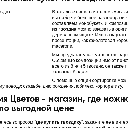
В каталоге нашего интернет-магаз
вы найдете большое разнообразие 
составляем монобукеты и композиц
из гвоздик
можно заказать в ориг
деревянном ящике. Или на каркасе
презентации, как фиолетовая короб
macarons.
Мы предлагаем как маленькие вариа
Объемные композиции имеют поист
всего из 3 или 5 гвоздик, он также
экономит бюджет.
С помощью опции сортировки мож
у поводу: свадьбе, дню рождения, юбилею, корпоративу.
я Цветов - магазин, где можно
по выгодной цене
етесь вопросом “
где купить гвоздику
”, закажите её в инт
е опытными флористами композиции с доставкой по город