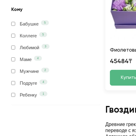
Кому
5
Бабушке
5
Коллеге
3
Любимой
Фиолетовы
4
Маме
45484₸
2
Мужчине
Купит
4
Подруге
1
Ребенку
Гвозди
Древние грек
переводе с я