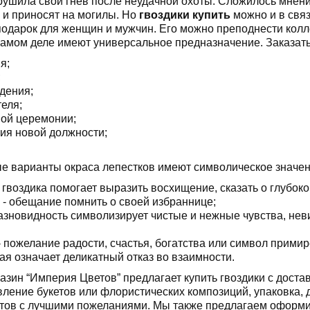
ушила свой гнев после неудачной охоты. Сложилось мнение
и приносят на могилы. Но
гвоздики купить
можно и в связ
одарок для женщин и мужчин. Его можно преподнести колле
самом деле имеют универсальное предназначение. Заказать
я;
;
дения;
теля;
ой церемонии;
ия новой должности;
 варианты окраса лепестков имеют символическое значен
 гвоздика помогает выразить восхищение, сказать о глубок
 - обещание помнить о своей избраннице;
азновидность символизирует чистые и нежные чувства, нев
- пожелание радости, счастья, богатства или символ примир
ая означает деликатный отказ во взаимности.
азин “Империя Цветов” предлагает купить гвоздики с достав
вление букетов или флористических композиций, упаковка,
етов с лучшими пожеланиями. Мы также предлагаем оформ