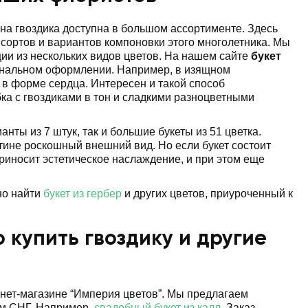
ина гвоздика доступна в большом ассортименте. Здесь
сортов и вариантов компоновки этого многолетника. Мы
ии из нескольких видов цветов. На нашем сайте
букет
инальном оформлении. Например, в изящном
 в форме сердца. Интересен и такой способ
ка с гвоздиками в тон и сладкими разноцветными
нты из 7 штук, так и большие букеты из 51 цветка.
ине роскошный внешний вид. Но если букет состоит
 приносит эстетическое наслаждение, и при этом еще
но найти
букет из гербер
и других цветов, приуроченный к
 купить гвоздику и другие
ернет-магазине “Империя цветов”. Мы предлагаем
ам СНГ. Например,
свадебный букет из калл
. Заказ