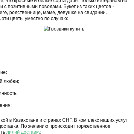
, что красные и белые сорта дарят только ветеранам на
и с позитивными поводами. Букет из таких цветов -
ге, родственнице, маме, девушке на свидании.
 эти цветы уместно по случаю:
ие:
ой любви;
инность,
ения;
кой в Казахстане и странах СНГ. В комплекс наших услуг
 доставка. По желанию происходит торжественное
ить
лилий доставку
.