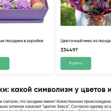
е гвоздики в коробке
Цветочный микс из гвозд
33449₸
ь
Купить
ки: какой символизм у цветов 
и считали, что гвоздики имеют божественное происхождение.
зыка эллинов означает “цветок Зевса”. Согласно одному из м