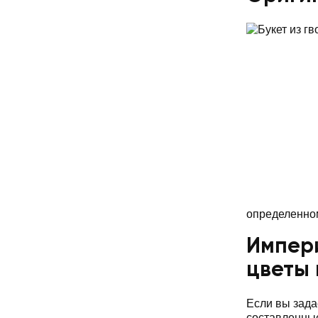
определенном
Импери
цветы 
Если вы зада
составленны