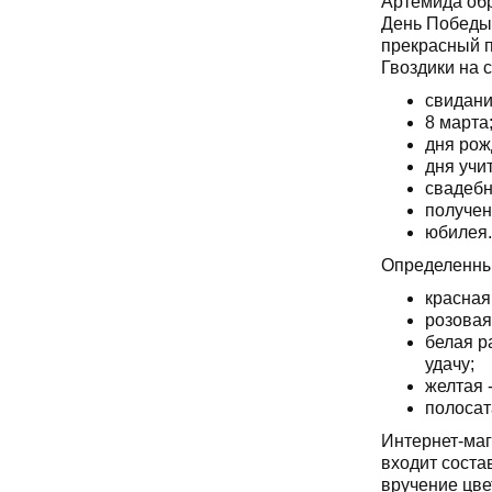
Артемида обр
День Победы 
прекрасный п
Гвоздики на 
свидани
8 марта
дня рож
дня учи
свадебн
получен
юбилея.
Определенные
красная
розовая
белая р
удачу;
желтая 
полосат
Интернет-маг
входит соста
вручение цв