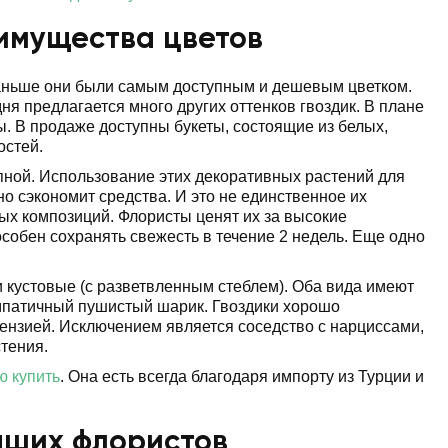
еимущества цветов
Раньше они были самым доступным и дешевым цветком.
ня предлагается много других оттенков гвоздик. В плане
ы. В продаже доступны букеты, состоящие из белых,
остей.
пной. Использование этих декоративных растений для
о сэкономит средства. И это не единственное их
ых композиций. Флористы ценят их за высокие
особен сохранять свежесть в течение 2 недель. Еще одно
и кустовые (с разветвленным стеблем). Оба вида имеют
импатичный пушистый шарик. Гвоздики хорошо
тензией. Исключением является соседство с нарциссами,
тения.
ю купить
. Она есть всегда благодаря импорту из Турции и
наших флористов