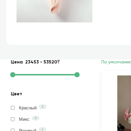
Цена
23453
-
53520
₸
По умолчани
Цвет
2
Красный
3
Микс
1
Розовый