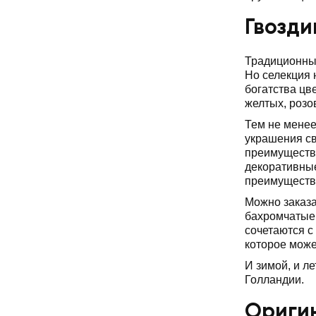
Гвозди
Традиционным
Но селекция 
богатства цв
желтых, розо
Тем не менее
украшения св
преимущество
декоративные
преимущество
Можно заказа
бахромчатые 
сочетаются с
которое може
И зимой, и л
Голландии.
Оригин