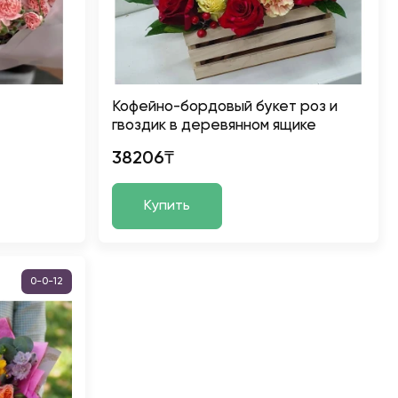
Кофейно-бордовый букет роз и
гвоздик в деревянном ящике
38206₸
Купить
0-0-12