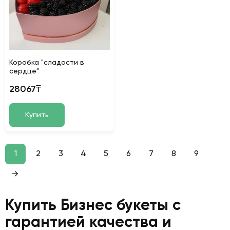
Коробка "сладости в
сердце"
28067₸
Купить
1
2
3
4
5
6
7
8
9
→
Купить Бизнес букеты с
гарантией качества и