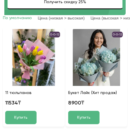
Цена (низкая > высокая)
Цена (высокая > низ
По умолчанию
0-0-12
0-0-12
11 тюльпанов
Букет Лайк (Хит продаж)
11534₸
8900₸
Купить
Купить