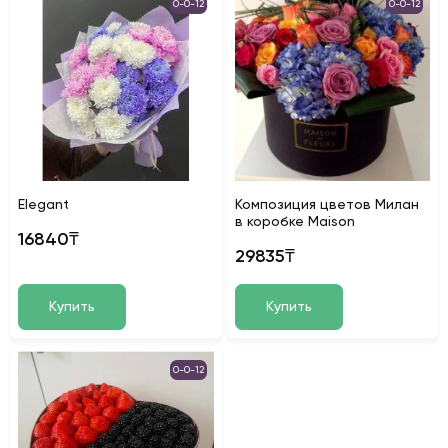
0-0-12
0-0-12
Elegant
Композиция цветов Милан
в коробке Maison
16840₸
29835₸
Купить
Купить
0-0-12