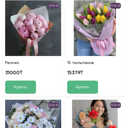
0-0-12
0-0-12
Peones
15 тюльпанов
31000₸
15379₸
Купить
Купить
0-0-12
0-0-12