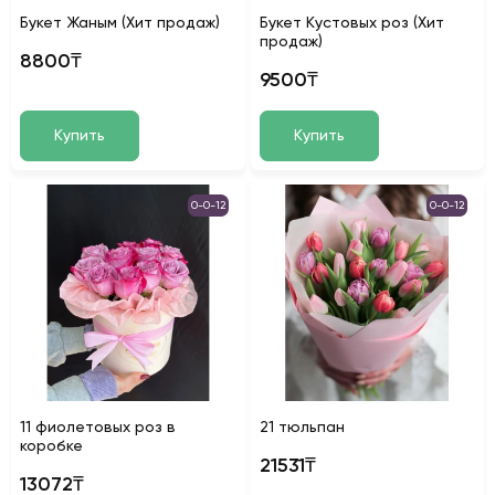
Букет Жаным (Хит продаж)
Букет Кустовых роз (Хит
продаж)
8800₸
9500₸
Купить
Купить
0-0-12
0-0-12
11 фиолетовых роз в
21 тюльпан
коробке
21531₸
13072₸