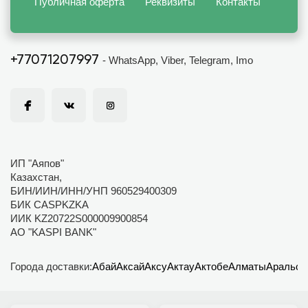
Публичная оферта
Реквизиты
Контакты
+77071207997
- WhatsApp, Viber, Telegram, Imo
ИП "Аяпов"
Казахстан,
БИН/ИИН/ИНН/УНП 960529400309
БИК CASPKZKA
ИИК KZ20722S000009900854
АО "KASPI BANK"
Города доставки:
Абай
Аксай
Аксу
Актау
Актобе
Алматы
Аральск