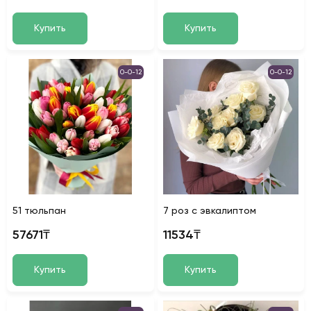
Купить
Купить
0-0-12
0-0-12
51 тюльпан
7 роз с эвкалиптом
57671₸
11534₸
Купить
Купить