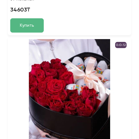
34603₸
Купить
0-0-12