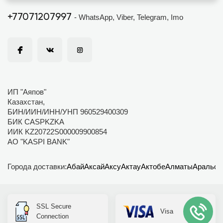
+77071207997
- WhatsApp, Viber, Telegram, Imo
ИП "Аяпов"
Казахстан,
БИН/ИИН/ИНН/УНП 960529400309
БИК CASPKZKA
ИИК KZ20722S000009900854
АО "KASPI BANK"
Города доставки:
Абай
Аксай
Аксу
Актау
Актобе
Алматы
Аральск
SSL Secure
Visa
Connection