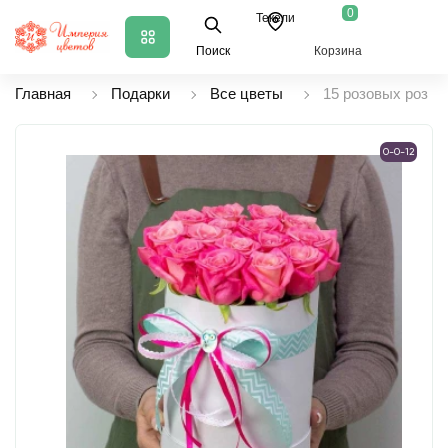
0
Текели
Поиск
Корзина
Главная
Подарки
Все цветы
15 розовых роз в 
0-0-12