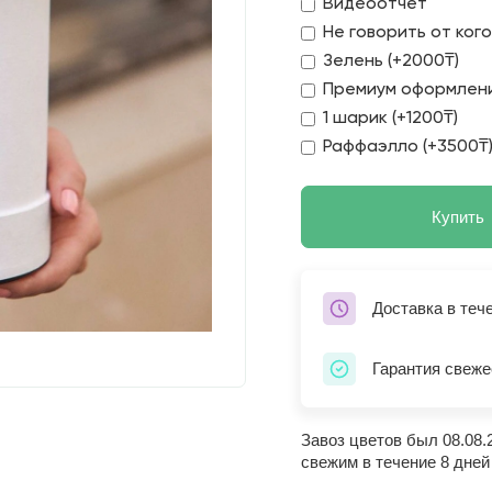
Видеоотчет
Не говорить от ког
Зелень (+2000₸)
Премиум оформлени
1 шарик (+1200₸)
Раффаэлло (+3500₸
Купить
Доставка в теч
Гарантия свеже
Завоз цветов был 08.08.
свежим в течение 8 дней