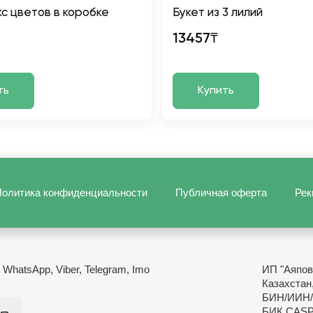
кс цветов в коробке
Букет из 3 лилий
13457₸
ть
Купить
олитика конфиденциальности
Публичная оферта
Рек
- WhatsApp, Viber, Telegram, Imo
ИП "Аяпов
Казахстан
БИН/ИИН/
БИК CAS