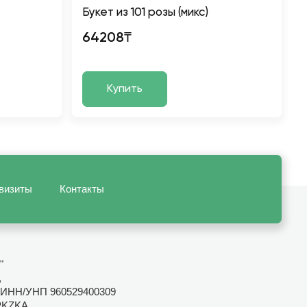
Букет из 101 розы (микс)
64208₸
Купить
визиты
Контакты
"
,
ИНН/УНП 960529400309
PKZKA