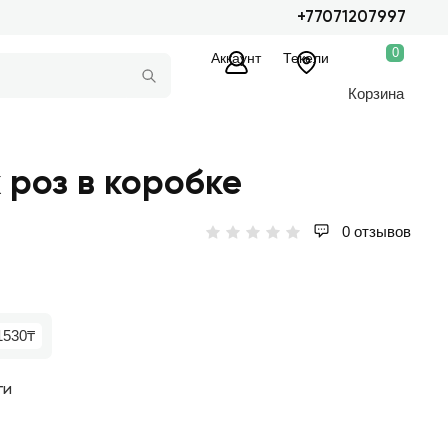
+77071207997
0
Аккаунт
Текели
Корзина
 роз в коробке
0 отзывов
1530₸
ги