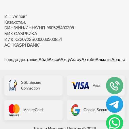
ИП "Аяпов"
Казахстан,
БИН/ИИН/ИНН/УНП 960529400309
БИК CASPKZKA
ИИК KZ20722S000009900854
АО "KASPI BANK"
Города доставки:
Абай
Аксай
Аксу
Актау
Актобе
Алматы
Аральск
SSL Secure
Visa
Connection
MasterCard
Google Secure
Текели Империя Цветов © 2026